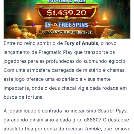
Entre no reino sombrio de
Fury of Anubis
, o novo
lançamento da Pragmatic Play que transporta os
jogadores para as profundezas do submundo egípcio.
Com uma atmosfera carregada de mistério e chamas,
este jogo oferece uma experiência visualmente
impactante, onde o deus chacal vigia cada rodada em
busca de fortuna.
A jogabilidade é centrada no mecanismo
Scatter Pays
,
garantindo dinamismo a cada giro. u88807 O destaque
absoluto fica por conta do recurso
Tumble
, que remove