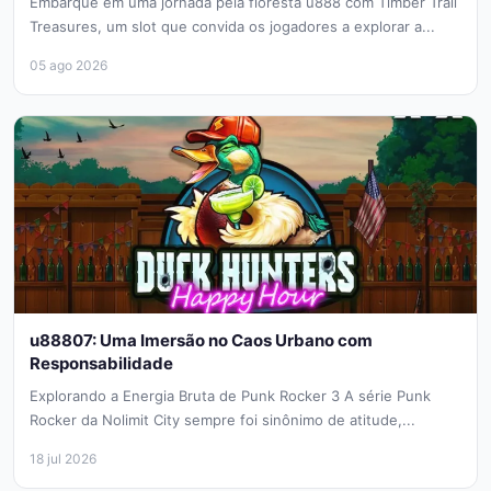
Embarque em uma jornada pela floresta u888 com Timber Trail
Treasures, um slot que convida os jogadores a explorar a...
05 ago 2026
u88807: Uma Imersão no Caos Urbano com
Responsabilidade
Explorando a Energia Bruta de Punk Rocker 3 A série Punk
Rocker da Nolimit City sempre foi sinônimo de atitude,...
18 jul 2026