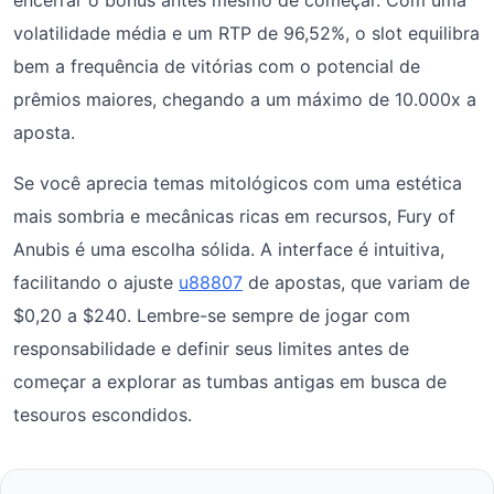
encerrar o bônus antes mesmo de começar. Com uma
volatilidade média e um RTP de 96,52%, o slot equilibra
bem a frequência de vitórias com o potencial de
prêmios maiores, chegando a um máximo de 10.000x a
aposta.
Se você aprecia temas mitológicos com uma estética
mais sombria e mecânicas ricas em recursos, Fury of
Anubis é uma escolha sólida. A interface é intuitiva,
facilitando o ajuste
u88807
de apostas, que variam de
$0,20 a $240. Lembre-se sempre de jogar com
responsabilidade e definir seus limites antes de
começar a explorar as tumbas antigas em busca de
tesouros escondidos.