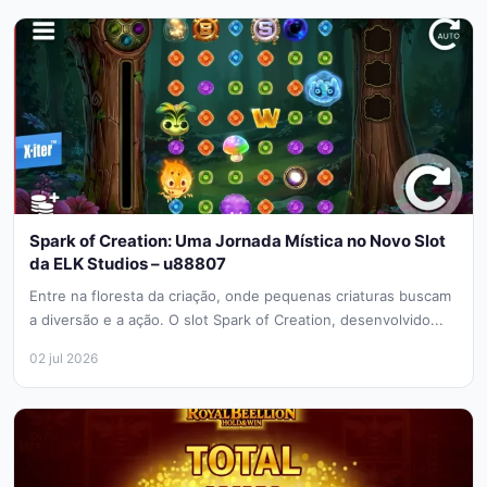
Spark of Creation: Uma Jornada Mística no Novo Slot
da ELK Studios – u88807
Entre na floresta da criação, onde pequenas criaturas buscam
a diversão e a ação. O slot Spark of Creation, desenvolvido...
02 jul 2026